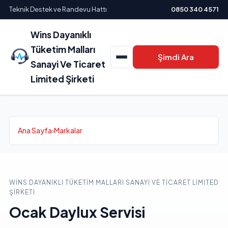
Teknik Destek ve Randevu Hattı
0850 340 4571
Wins Dayanıklı
Tüketim Malları
Şimdi Ara
Sanayi Ve Ticaret
Limited Şirketi
Ana Sayfa
›
Markalar
WINS DAYANIKLI TÜKETIM MALLARI SANAYI VE TICARET LIMITED
ŞIRKETI
Ocak Daylux Servisi