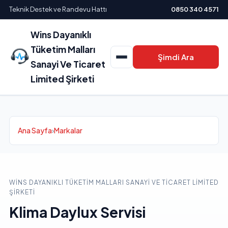
Teknik Destek ve Randevu Hattı
0850 340 4571
Wins Dayanıklı
Tüketim Malları
Şimdi Ara
Sanayi Ve Ticaret
Limited Şirketi
Ana Sayfa
›
Markalar
WINS DAYANIKLI TÜKETIM MALLARI SANAYI VE TICARET LIMITED
ŞIRKETI
Klima Daylux Servisi