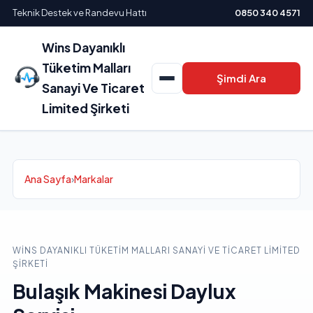
Teknik Destek ve Randevu Hattı
0850 340 4571
Wins Dayanıklı
Tüketim Malları
Şimdi Ara
Sanayi Ve Ticaret
Limited Şirketi
Ana Sayfa
›
Markalar
WINS DAYANIKLI TÜKETIM MALLARI SANAYI VE TICARET LIMITED
ŞIRKETI
Bulaşık Makinesi Daylux