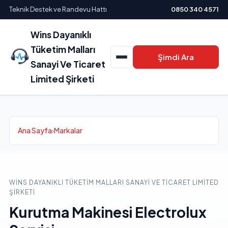
Teknik Destek ve Randevu Hattı
0850 340 4571
Wins Dayanıklı
Tüketim Malları
Şimdi Ara
Sanayi Ve Ticaret
Limited Şirketi
Ana Sayfa
›
Markalar
WINS DAYANIKLI TÜKETIM MALLARI SANAYI VE TICARET LIMITED
ŞIRKETI
Kurutma Makinesi Electrolux