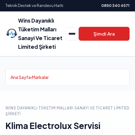
Teknik Destek ve Randevu Hattı
0850 340 4571
Wins Dayanıklı
Tüketim Malları
Şimdi Ara
Sanayi Ve Ticaret
Limited Şirketi
Ana Sayfa
›
Markalar
WINS DAYANIKLI TÜKETIM MALLARI SANAYI VE TICARET LIMITED
ŞIRKETI
Klima Electrolux Servisi