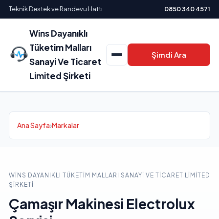
Teknik Destek ve Randevu Hattı
0850 340 4571
Wins Dayanıklı
Tüketim Malları
Şimdi Ara
Sanayi Ve Ticaret
Limited Şirketi
Ana Sayfa
›
Markalar
WINS DAYANIKLI TÜKETIM MALLARI SANAYI VE TICARET LIMITED
ŞIRKETI
Çamaşır Makinesi Electrolux