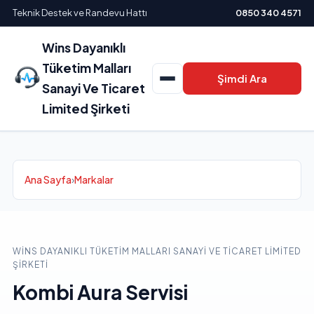
Teknik Destek ve Randevu Hattı
0850 340 4571
Wins Dayanıklı
Tüketim Malları
Şimdi Ara
Sanayi Ve Ticaret
Limited Şirketi
Ana Sayfa
›
Markalar
WINS DAYANIKLI TÜKETIM MALLARI SANAYI VE TICARET LIMITED
ŞIRKETI
Kombi Aura Servisi