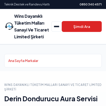
Teknik Destek ve Randevu Hattı
0850 340 4571
Wins Dayanıklı
Tüketim Malları
Şimdi Ara
Sanayi Ve Ticaret
Limited Şirketi
Ana Sayfa
›
Markalar
WINS DAYANIKLI TÜKETIM MALLARI SANAYI VE TICARET LIMITED
ŞIRKETI
Derin Dondurucu Aura Servisi