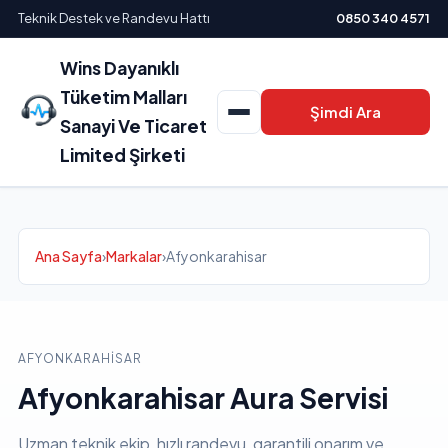
Teknik Destek ve Randevu Hattı
0850 340 4571
Wins Dayanıklı
Tüketim Malları
Şimdi Ara
Sanayi Ve Ticaret
Limited Şirketi
Ana Sayfa
›
Markalar
›
Afyonkarahisar
AFYONKARAHISAR
Afyonkarahisar Aura Servisi
Uzman teknik ekip, hızlı randevu, garantili onarım ve