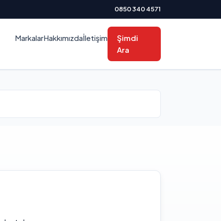
0850 340 4571
Markalar
Hakkımızda
İletişim
Şimdi
Ara