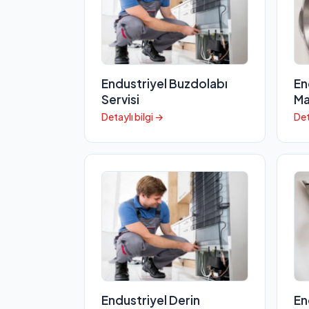
Endustriyel Buzdolabı
En
Servisi
Ma
Detaylı bilgi →
Det
Endustriyel Derin
En