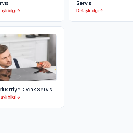
rvisi
Servisi
aylı bilgi →
Detaylı bilgi →
dustriyel Ocak Servisi
aylı bilgi →