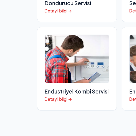
Dondurucu Servisi
Se
Detaylı bilgi →
Det
Endustriyel Kombi Servisi
En
Detaylı bilgi →
Det