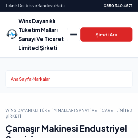
Teknik Destek ve Randevu Hattı
0850 340 4571
Wins Dayanıklı
Tüketim Malları
Şimdi Ara
Sanayi Ve Ticaret
Limited Şirketi
Ana Sayfa
›
Markalar
WINS DAYANIKLI TÜKETIM MALLARI SANAYI VE TICARET LIMITED
ŞIRKETI
Çamaşır Makinesi Endustriyel