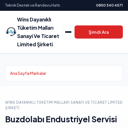
Teknik Destek ve Randevu Hattı
0850 340 4571
Wins Dayanıklı
Tüketim Malları
Şimdi Ara
Sanayi Ve Ticaret
Limited Şirketi
Ana Sayfa
›
Markalar
WINS DAYANIKLI TÜKETIM MALLARI SANAYI VE TICARET LIMITED
ŞIRKETI
Buzdolabı Endustriyel Servisi