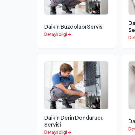
Da
Daikin Buzdolabı Servisi
Se
Detaylı bilgi →
Det
Daikin Derin Dondurucu
Da
Servisi
Det
Detaylı bilgi →