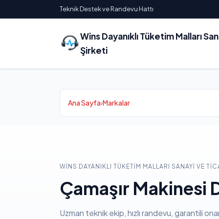
Teknik Destek ve Randevu Hattı
Wins Dayanıklı Tüketim Malları Sa
Şirketi
Ana Sayfa
›
Markalar
WINS DAYANIKLI TÜKETIM MALLARI SANAYI VE TIC
Çamaşır Makinesi D
Uzman teknik ekip, hızlı randevu, garantili ona