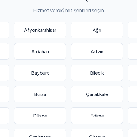
Hizmet verdiğimiz şehirleri seçin
Afyonkarahisar
Ağrı
Ardahan
Artvin
Bayburt
Bilecik
Bursa
Çanakkale
Düzce
Edirne
Gaziantep
Giresun