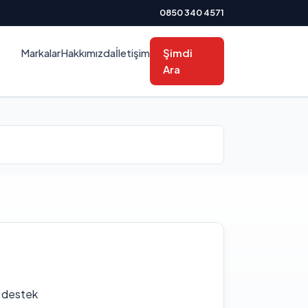
0850 340 4571
Markalar
Hakkımızda
İletişim
Şimdi
Ara
f destek