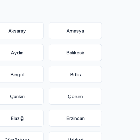
Aksaray
Amasya
Aydın
Balıkesir
Bingöl
Bitlis
Çankırı
Çorum
Elazığ
Erzincan
Gümüşhane
Hakkari