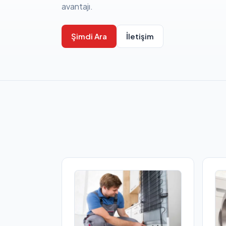
avantajı.
Şimdi Ara
İletişim