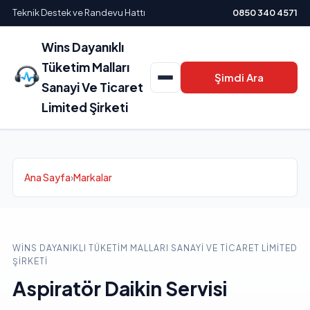
Teknik Destek ve Randevu Hattı
0850 340 4571
Wins Dayanıklı
Tüketim Malları
Şimdi Ara
Sanayi Ve Ticaret
Limited Şirketi
Ana Sayfa
›
Markalar
WINS DAYANIKLI TÜKETIM MALLARI SANAYI VE TICARET LIMITED
ŞIRKETI
Aspiratör Daikin Servisi