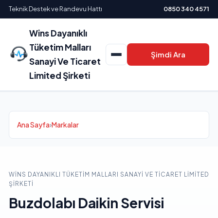
Teknik Destek ve Randevu Hattı
0850 340 4571
Wins Dayanıklı
Tüketim Malları
Şimdi Ara
Sanayi Ve Ticaret
Limited Şirketi
Ana Sayfa
›
Markalar
WINS DAYANIKLI TÜKETIM MALLARI SANAYI VE TICARET LIMITED
ŞIRKETI
Buzdolabı Daikin Servisi