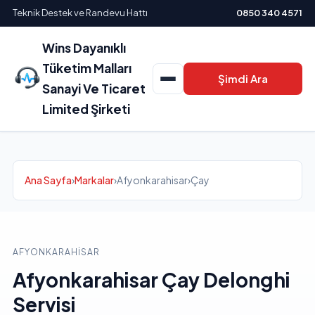
Teknik Destek ve Randevu Hattı
0850 340 4571
Wins Dayanıklı
Tüketim Malları
Şimdi Ara
Sanayi Ve Ticaret
Limited Şirketi
Ana Sayfa
›
Markalar
›
Afyonkarahisar
›
Çay
AFYONKARAHISAR
Afyonkarahisar Çay Delonghi
Servisi