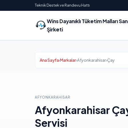
Teknik Destek ve Randevu Hattı
Wins Dayanıklı Tüketim Malları Sa
Şirketi
Ana Sayfa
›
Markalar
›
Afyonkarahisar
›
Çay
AFYONKARAHISAR
Afyonkarahisar Ça
Servisi