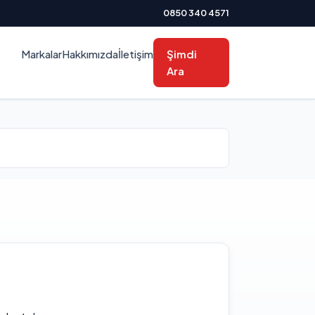
0850 340 4571
Markalar
Hakkımızda
İletişim
Şimdi
Ara