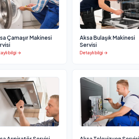
sa Çamaşır Makinesi
Aksa Bulaşık Makinesi
rvisi
Servisi
aylı bilgi →
Detaylı bilgi →
sa Aspiratör Servisi
Aksa Televizyon Servis