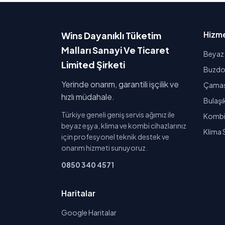
Hizme
Wins Dayanıklı Tüketim
Malları Sanayi Ve Ticaret
Beyaz 
Limited Şirketi
Buzdol
Yerinde onarım, garantili işçilik ve
Çamaşı
hızlı müdahale.
Bulaşı
Türkiye geneli geniş servis ağımız ile
Kombi 
beyaz eşya, klima ve kombi cihazlarınız
Klima 
için profesyonel teknik destek ve
onarım hizmeti sunuyoruz.
0850 340 4571
Haritalar
Google Haritalar