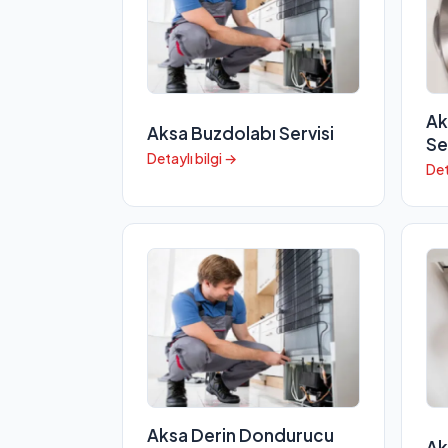
Ak
Aksa Buzdolabı Servisi
Se
Detaylı bilgi →
Det
Aksa Derin Dondurucu
Ak