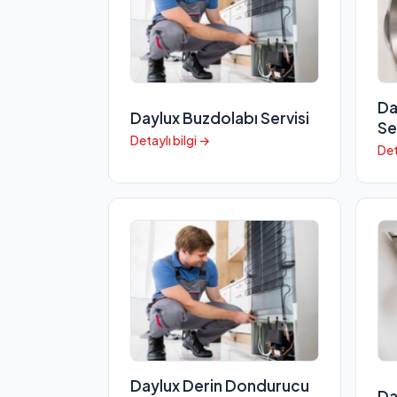
Da
Daylux Buzdolabı Servisi
Se
Detaylı bilgi →
Det
Daylux Derin Dondurucu
Da