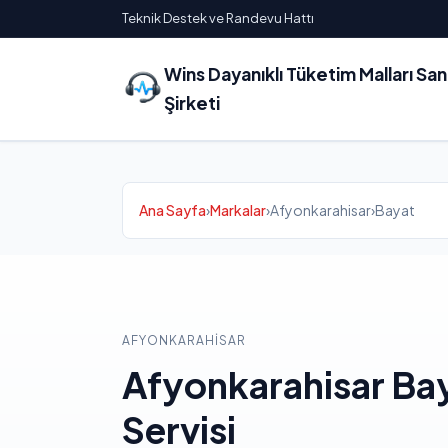
Teknik Destek ve Randevu Hattı
Wins Dayanıklı Tüketim Malları Sa
Şirketi
Ana Sayfa
›
Markalar
›
Afyonkarahisar
›
Bayat
AFYONKARAHISAR
Afyonkarahisar Ba
Servisi