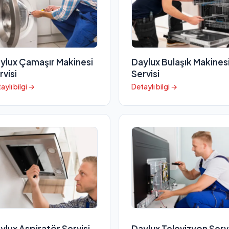
ylux Çamaşır Makinesi
Daylux Bulaşık Makines
rvisi
Servisi
aylı bilgi →
Detaylı bilgi →
ylux Aspiratör Servisi
Daylux Televizyon Servi