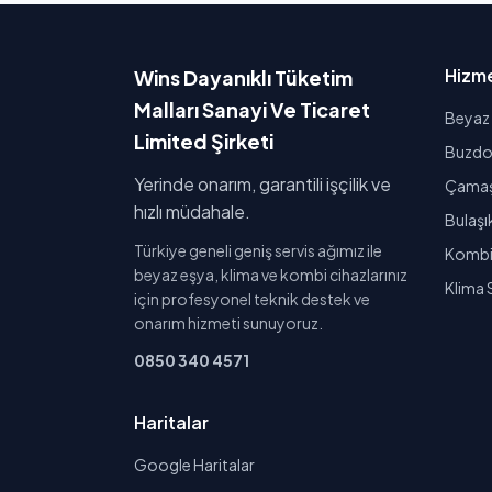
Hizme
Wins Dayanıklı Tüketim
Malları Sanayi Ve Ticaret
Beyaz 
Limited Şirketi
Buzdol
Yerinde onarım, garantili işçilik ve
Çamaşı
hızlı müdahale.
Bulaşı
Türkiye geneli geniş servis ağımız ile
Kombi 
beyaz eşya, klima ve kombi cihazlarınız
Klima 
için profesyonel teknik destek ve
onarım hizmeti sunuyoruz.
0850 340 4571
Haritalar
Google Haritalar