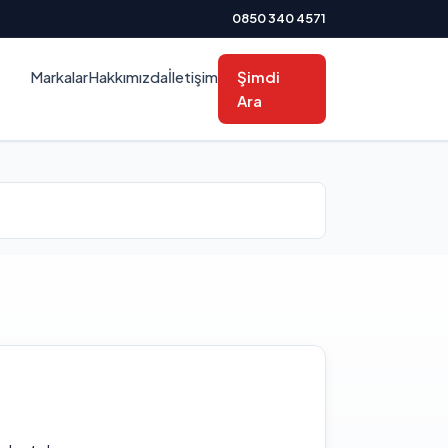
0850 340 4571
Markalar
Hakkımızda
İletişim
Şimdi
Ara