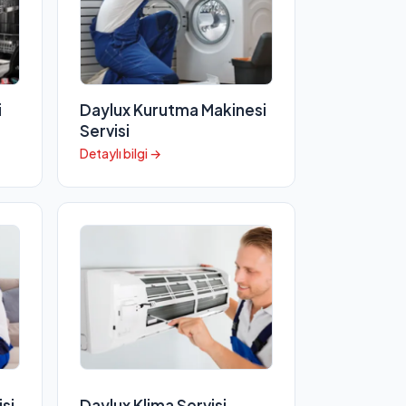
i
Daylux Kurutma Makinesi
Servisi
Detaylı bilgi →
si
Daylux Klima Servisi