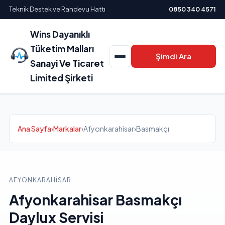
Teknik Destek ve Randevu Hattı
0850 340 4571
Wins Dayanıklı
Tüketim Malları
Şimdi Ara
Sanayi Ve Ticaret
Limited Şirketi
Ana Sayfa
›
Markalar
›
Afyonkarahisar
›
Basmakçı
AFYONKARAHISAR
Afyonkarahisar Basmakçı
Daylux Servisi