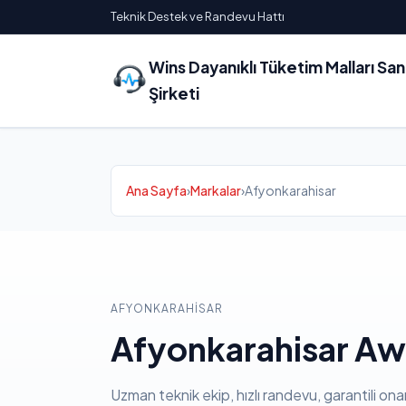
Teknik Destek ve Randevu Hattı
Wins Dayanıklı Tüketim Malları Sa
Şirketi
Ana Sayfa
›
Markalar
›
Afyonkarahisar
AFYONKARAHISAR
Afyonkarahisar Awo
Uzman teknik ekip, hızlı randevu, garantili ona