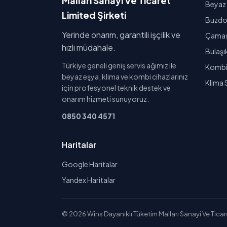
Malları Sanayi Ve Ticaret
Beyaz 
Limited Şirketi
Buzdol
Yerinde onarım, garantili işçilik ve
Çamaşı
hızlı müdahale.
Bulaşı
Türkiye geneli geniş servis ağımız ile
Kombi 
beyaz eşya, klima ve kombi cihazlarınız
Klima 
için profesyonel teknik destek ve
onarım hizmeti sunuyoruz.
0850 340 4571
Haritalar
Google Haritalar
Yandex Haritalar
© 2026 Wins Dayanıklı Tüketim Malları Sanayi Ve Ticaret 