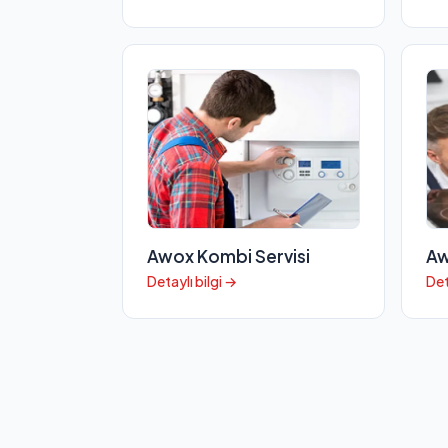
Awox Kombi Servisi
Aw
Detaylı bilgi →
Det