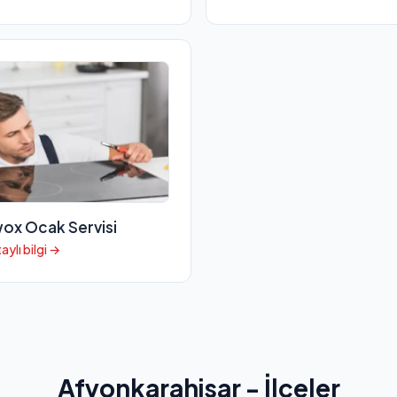
ox Ocak Servisi
aylı bilgi →
Afyonkarahisar - İlçeler