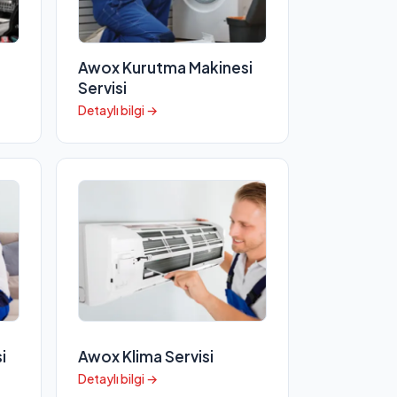
Awox Kurutma Makinesi
Servisi
Detaylı bilgi →
i
Awox Klima Servisi
Detaylı bilgi →