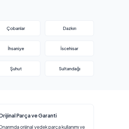
Çobanlar
Dazkırı
İhsaniye
İscehisar
Şuhut
Sultandağı
Orijinal Parça ve Garanti
Onarımda orijinal yedek parça kullanımı ve