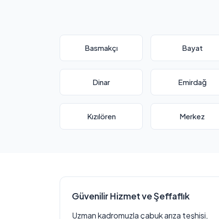
Basmakçı
Bayat
Dinar
Emirdağ
Kızılören
Merkez
Güvenilir Hizmet ve Şeffaflık
Uzman kadromuzla çabuk arıza teşhisi,