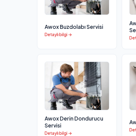
Aw
Awox Buzdolabı Servisi
Se
Detaylı bilgi →
Det
Awox Derin Dondurucu
Aw
Servisi
Det
Detaylı bilgi →