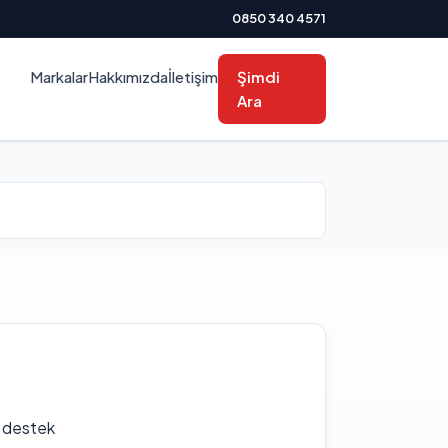
0850 340 4571
Markalar
Hakkımızda
İletişim
Şimdi
Ara
f destek