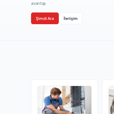
avantajı.
Şimdi Ara
İletişim