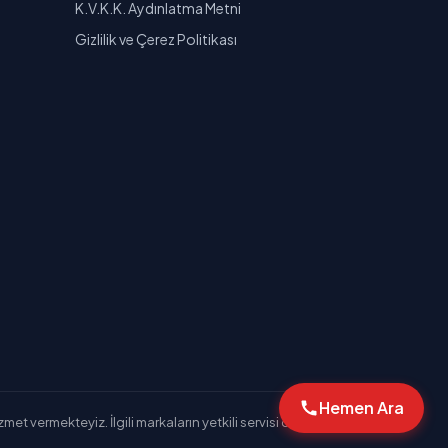
K.V.K.K. Aydınlatma Metni
Gizlilik ve Çerez Politikası
Hemen Ara
et vermekteyiz. İlgili markaların yetkili servisi değiliz.