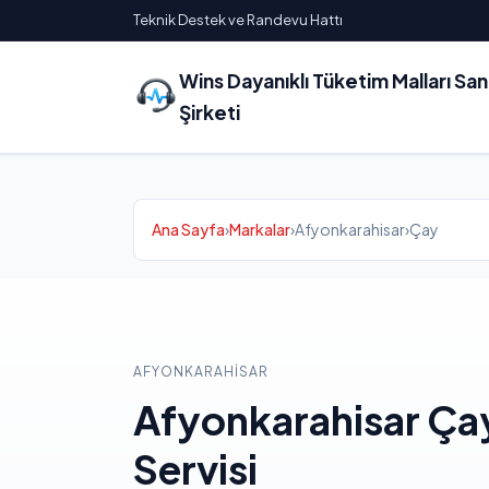
Teknik Destek ve Randevu Hattı
Wins Dayanıklı Tüketim Malları Sa
Şirketi
Ana Sayfa
›
Markalar
›
Afyonkarahisar
›
Çay
AFYONKARAHISAR
Afyonkarahisar Ç
Servisi