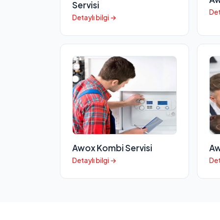
Servisi
Det
Detaylı bilgi →
Awox Kombi Servisi
Aw
Detaylı bilgi →
Det