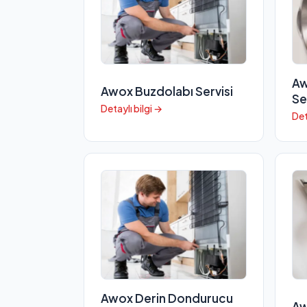
Aw
Awox Buzdolabı Servisi
Se
Detaylı bilgi →
Det
Awox Derin Dondurucu
Aw