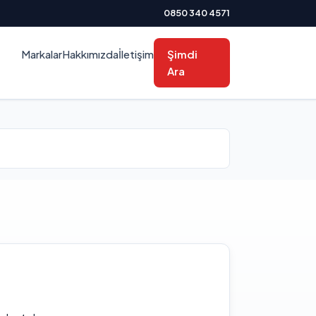
0850 340 4571
Markalar
Hakkımızda
İletişim
Şimdi
Ara