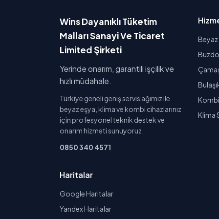
Hizme
Wins Dayanıklı Tüketim
Malları Sanayi Ve Ticaret
Beyaz 
Limited Şirketi
Buzdol
Yerinde onarım, garantili işçilik ve
Çamaşı
hızlı müdahale.
Bulaşı
Türkiye geneli geniş servis ağımız ile
Kombi 
beyaz eşya, klima ve kombi cihazlarınız
Klima 
için profesyonel teknik destek ve
onarım hizmeti sunuyoruz.
0850 340 4571
Haritalar
Google Haritalar
Yandex Haritalar