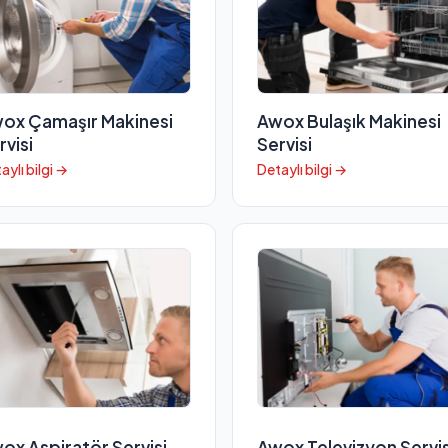
ox Çamaşır Makinesi
Awox Bulaşık Makinesi
rvisi
Servisi
aylı bilgi →
Detaylı bilgi →
ox Aspiratör Servisi
Awox Televizyon Servis