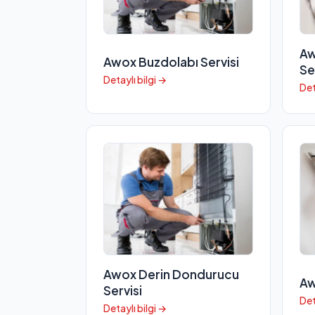
Aw
Awox Buzdolabı Servisi
Se
Detaylı bilgi →
Det
Awox Derin Dondurucu
Aw
Servisi
Det
Detaylı bilgi →