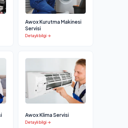
Awox Kurutma Makinesi
Servisi
Detaylı bilgi →
i
Awox Klima Servisi
Detaylı bilgi →