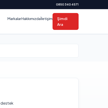
0850 340 4571
Markalar
Hakkımızda
İletişim
Şimdi
Ara
f destek