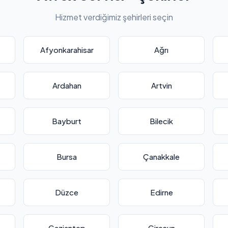
Hizmet verdiğimiz şehirleri seçin
Afyonkarahisar
Ağrı
Ardahan
Artvin
Bayburt
Bilecik
Bursa
Çanakkale
Düzce
Edirne
Gaziantep
Giresun