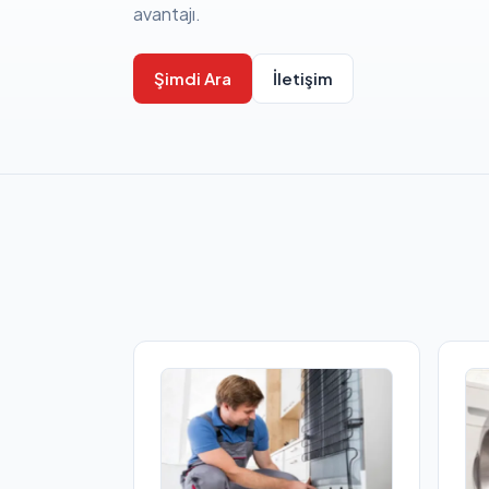
avantajı.
Şimdi Ara
İletişim