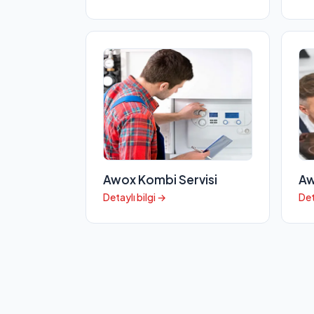
Awox Kombi Servisi
Aw
Detaylı bilgi →
Det