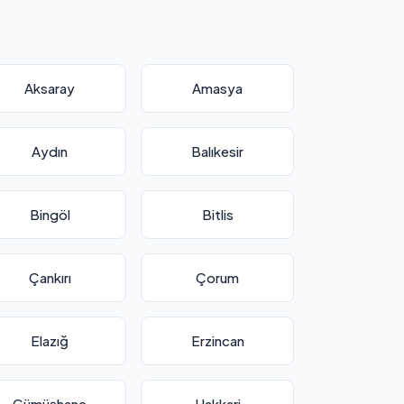
Aksaray
Amasya
Aydın
Balıkesir
Bingöl
Bitlis
Çankırı
Çorum
Elazığ
Erzincan
Gümüşhane
Hakkari