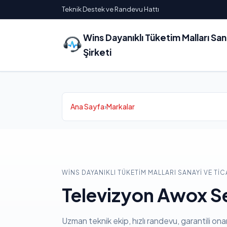
Teknik Destek ve Randevu Hattı
Wins Dayanıklı Tüketim Malları Sa
Şirketi
Ana Sayfa
›
Markalar
WINS DAYANIKLI TÜKETIM MALLARI SANAYI VE TIC
Televizyon Awox Se
Uzman teknik ekip, hızlı randevu, garantili ona