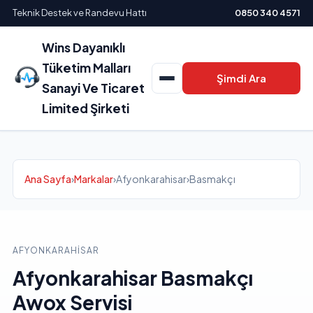
Teknik Destek ve Randevu Hattı
0850 340 4571
Wins Dayanıklı
Tüketim Malları
Şimdi Ara
Sanayi Ve Ticaret
Limited Şirketi
Ana Sayfa
›
Markalar
›
Afyonkarahisar
›
Basmakçı
AFYONKARAHISAR
Afyonkarahisar Basmakçı
Awox Servisi