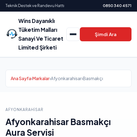
Teknik Destek ve Randevu Hattı
0850 340 4571
Wins Dayanıklı
Tüketim Malları
Şimdi Ara
Sanayi Ve Ticaret
Limited Şirketi
Ana Sayfa
›
Markalar
›
Afyonkarahisar
›
Basmakçı
AFYONKARAHISAR
Afyonkarahisar Basmakçı
Aura Servisi