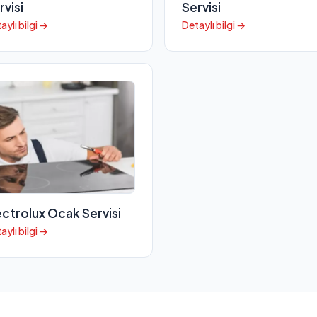
rvisi
Servisi
aylı bilgi →
Detaylı bilgi →
ectrolux Ocak Servisi
aylı bilgi →