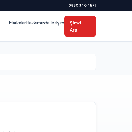
0850 340 4571
Markalar
Hakkımızda
İletişim
Şimdi
Ara