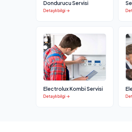
Dondurucu Servisi
Se
Detaylı bilgi →
Det
Electrolux Kombi Servisi
El
Detaylı bilgi →
Det