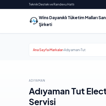
Teknik Destek ve Randevu Hattı
Wins Dayanıklı Tüketim Malları Sa
Şirketi
Ana Sayfa
›
Markalar
›
Adıyaman
›
Tut
ADIYAMAN
Adıyaman Tut Elec
Servisi