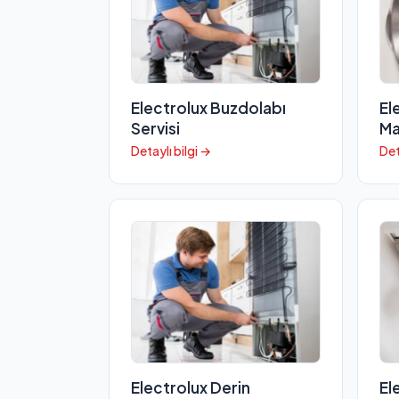
Electrolux Buzdolabı
El
Servisi
Ma
Detaylı bilgi →
Det
Electrolux Derin
El