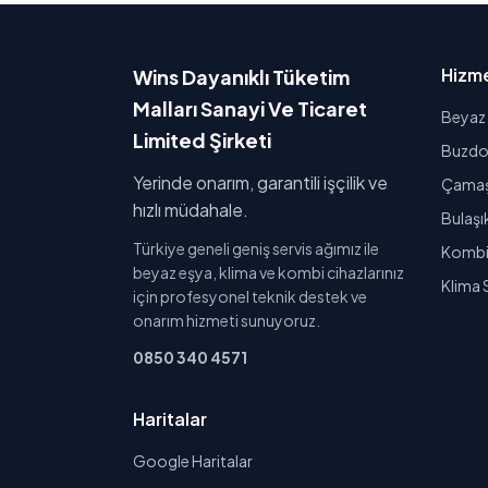
Hizme
Wins Dayanıklı Tüketim
Malları Sanayi Ve Ticaret
Beyaz 
Limited Şirketi
Buzdol
Yerinde onarım, garantili işçilik ve
Çamaşı
hızlı müdahale.
Bulaşı
Türkiye geneli geniş servis ağımız ile
Kombi 
beyaz eşya, klima ve kombi cihazlarınız
Klima 
için profesyonel teknik destek ve
onarım hizmeti sunuyoruz.
0850 340 4571
Haritalar
Google Haritalar