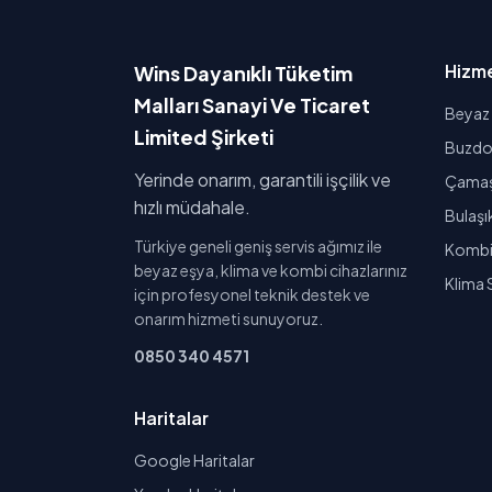
Hizme
Wins Dayanıklı Tüketim
Malları Sanayi Ve Ticaret
Beyaz 
Limited Şirketi
Buzdol
Yerinde onarım, garantili işçilik ve
Çamaşı
hızlı müdahale.
Bulaşı
Türkiye geneli geniş servis ağımız ile
Kombi 
beyaz eşya, klima ve kombi cihazlarınız
Klima 
için profesyonel teknik destek ve
onarım hizmeti sunuyoruz.
0850 340 4571
Haritalar
Google Haritalar