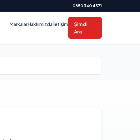
0850 340 4571
Markalar
Hakkımızda
İletişim
Şimdi
Ara