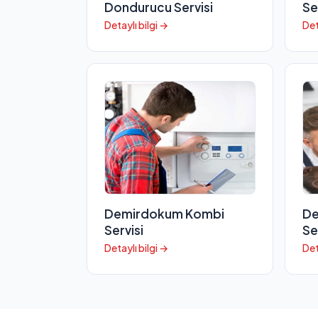
Dondurucu Servisi
Se
Detaylı bilgi →
Det
Demirdokum Kombi
De
Servisi
Se
Detaylı bilgi →
Det