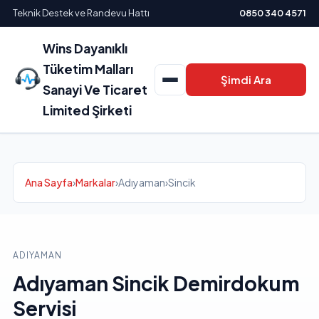
Teknik Destek ve Randevu Hattı
0850 340 4571
Wins Dayanıklı
Tüketim Malları
Şimdi Ara
Sanayi Ve Ticaret
Limited Şirketi
Ana Sayfa
›
Markalar
›
Adıyaman
›
Sincik
ADIYAMAN
Adıyaman Sincik Demirdokum
Servisi