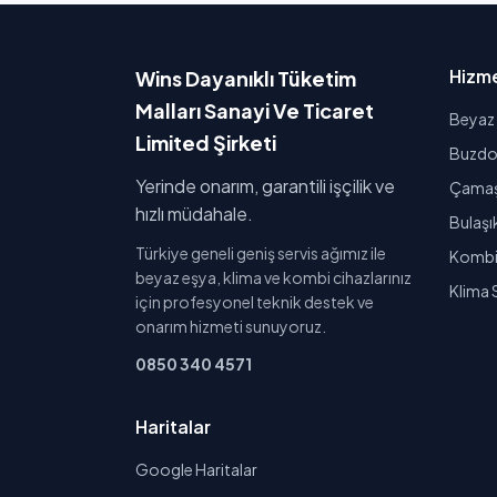
Hizme
Wins Dayanıklı Tüketim
Malları Sanayi Ve Ticaret
Beyaz 
Limited Şirketi
Buzdol
Yerinde onarım, garantili işçilik ve
Çamaşı
hızlı müdahale.
Bulaşı
Türkiye geneli geniş servis ağımız ile
Kombi 
beyaz eşya, klima ve kombi cihazlarınız
Klima 
için profesyonel teknik destek ve
onarım hizmeti sunuyoruz.
0850 340 4571
Haritalar
Google Haritalar