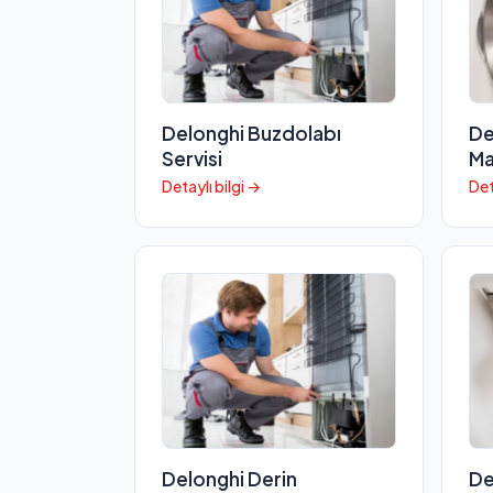
Delonghi Buzdolabı
De
Servisi
Ma
Detaylı bilgi →
Det
Delonghi Derin
De