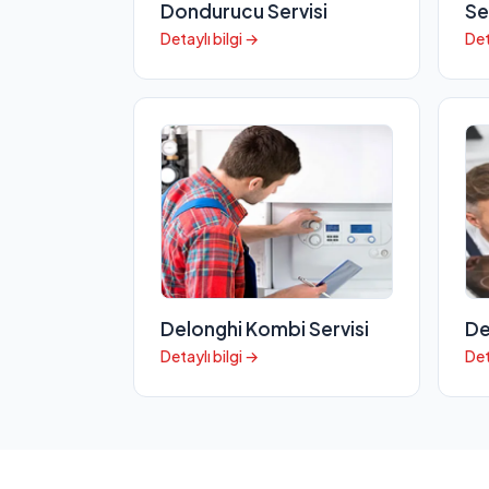
Dondurucu Servisi
Se
Detaylı bilgi →
Det
Delonghi Kombi Servisi
De
Detaylı bilgi →
Det