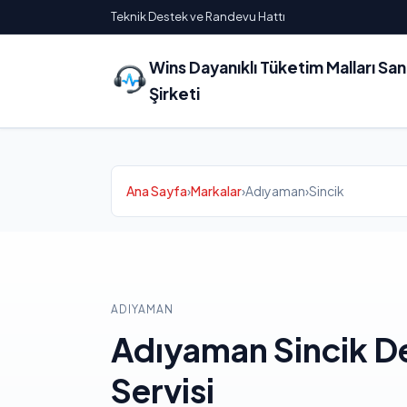
Teknik Destek ve Randevu Hattı
Wins Dayanıklı Tüketim Malları Sa
Şirketi
Ana Sayfa
›
Markalar
›
Adıyaman
›
Sincik
ADIYAMAN
Adıyaman Sincik D
Servisi