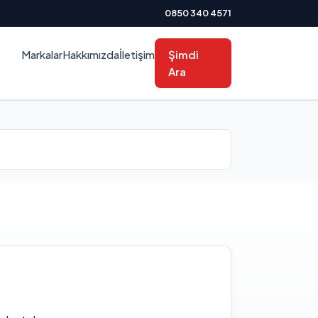
0850 340 4571
Markalar
Hakkımızda
İletişim
Şimdi
Ara