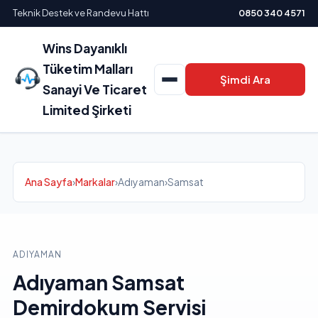
Teknik Destek ve Randevu Hattı
0850 340 4571
Wins Dayanıklı
Tüketim Malları
Şimdi Ara
Sanayi Ve Ticaret
Limited Şirketi
Ana Sayfa
›
Markalar
›
Adıyaman
›
Samsat
ADIYAMAN
Adıyaman Samsat
Demirdokum Servisi