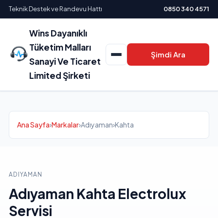
Teknik Destek ve Randevu Hattı
0850 340 4571
Wins Dayanıklı
Tüketim Malları
Şimdi Ara
Sanayi Ve Ticaret
Limited Şirketi
Ana Sayfa
›
Markalar
›
Adıyaman
›
Kahta
ADIYAMAN
Adıyaman Kahta Electrolux
Servisi