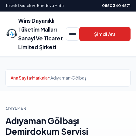
Teknik Destek ve Randevu Hattı
0850 340 4571
Wins Dayanıklı
Tüketim Malları
Şimdi Ara
Sanayi Ve Ticaret
Limited Şirketi
Ana Sayfa
›
Markalar
›
Adıyaman
›
Gölbaşı
ADIYAMAN
Adıyaman Gölbaşı
Demirdokum Servisi