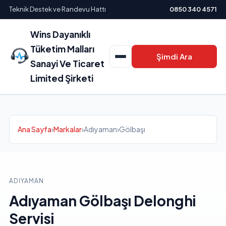
Teknik Destek ve Randevu Hattı
0850 340 4571
Wins Dayanıklı
Tüketim Malları
Şimdi Ara
Sanayi Ve Ticaret
Limited Şirketi
Ana Sayfa
›
Markalar
›
Adıyaman
›
Gölbaşı
ADIYAMAN
Adıyaman Gölbaşı Delonghi
Servisi