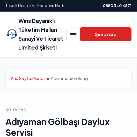
Teknik Destek ve Randevu Hattı
0850 340 4571
Wins Dayanıklı
Tüketim Malları
Şimdi Ara
Sanayi Ve Ticaret
Limited Şirketi
Ana Sayfa
›
Markalar
›
Adıyaman
›
Gölbaşı
ADIYAMAN
Adıyaman Gölbaşı Daylux
Servisi