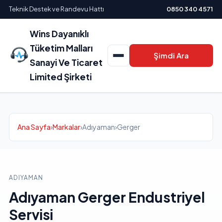
Teknik Destek ve Randevu Hattı
0850 340 4571
Wins Dayanıklı
Tüketim Malları
Şimdi Ara
Sanayi Ve Ticaret
Limited Şirketi
Ana Sayfa
›
Markalar
›
Adıyaman
›
Gerger
ADIYAMAN
Adıyaman Gerger Endustriyel
Servisi