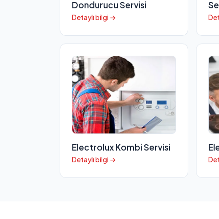
Dondurucu Servisi
Se
Detaylı bilgi →
Det
Electrolux Kombi Servisi
El
Detaylı bilgi →
Det