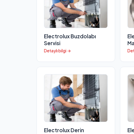
Electrolux Buzdolabı
El
Servisi
Ma
Detaylı bilgi →
Det
Electrolux Derin
El