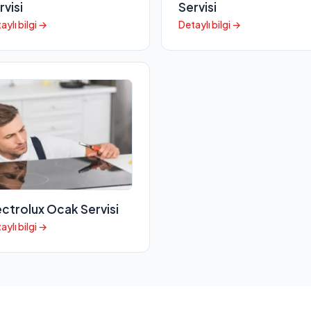
rvisi
Servisi
aylı bilgi →
Detaylı bilgi →
ectrolux Ocak Servisi
aylı bilgi →