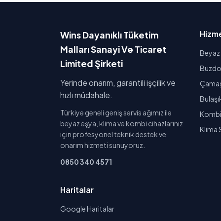
Hizme
Wins Dayanıklı Tüketim
Malları Sanayi Ve Ticaret
Beyaz 
Limited Şirketi
Buzdol
Yerinde onarım, garantili işçilik ve
Çamaşı
hızlı müdahale.
Bulaşı
Türkiye geneli geniş servis ağımız ile
Kombi 
beyaz eşya, klima ve kombi cihazlarınız
Klima 
için profesyonel teknik destek ve
onarım hizmeti sunuyoruz.
0850 340 4571
Haritalar
Google Haritalar