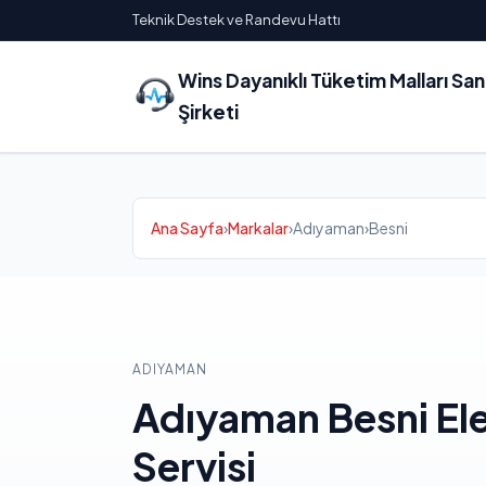
Teknik Destek ve Randevu Hattı
Wins Dayanıklı Tüketim Malları Sa
Şirketi
Ana Sayfa
›
Markalar
›
Adıyaman
›
Besni
ADIYAMAN
Adıyaman Besni El
Servisi