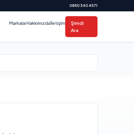
0850 340 4571
Markalar
Hakkımızda
İletişim
Şimdi
Ara