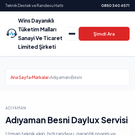
Teknik Destek ve Randevu Hattı
0850 340 4571
Wins Dayanıklı
Tüketim Malları
Şimdi Ara
Sanayi Ve Ticaret
Limited Şirketi
Ana Sayfa
›
Markalar
›
Adıyaman
›
Besni
ADIYAMAN
Adıyaman Besni Daylux Servisi
Uzman teknik ekip, hızlı randevu, garantili onarım ve