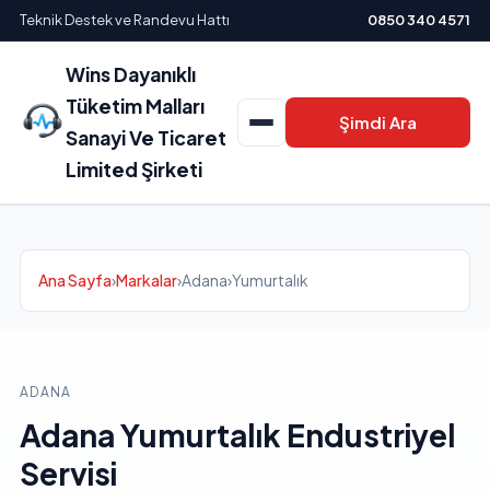
Teknik Destek ve Randevu Hattı
0850 340 4571
Wins Dayanıklı
Tüketim Malları
Şimdi Ara
Sanayi Ve Ticaret
Limited Şirketi
Ana Sayfa
›
Markalar
›
Adana
›
Yumurtalık
ADANA
Adana Yumurtalık Endustriyel
Servisi