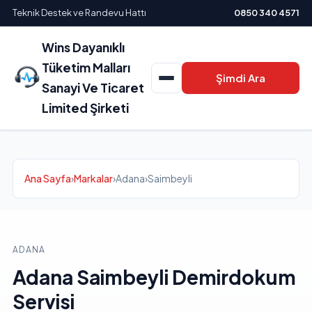
Teknik Destek ve Randevu Hattı
0850 340 4571
Wins Dayanıklı
Tüketim Malları
Şimdi Ara
Sanayi Ve Ticaret
Limited Şirketi
Ana Sayfa
›
Markalar
›
Adana
›
Saimbeyli
ADANA
Adana Saimbeyli Demirdokum
Servisi