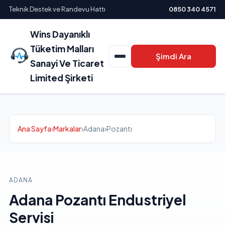
Teknik Destek ve Randevu Hattı
0850 340 4571
Wins Dayanıklı
Tüketim Malları
Şimdi Ara
Sanayi Ve Ticaret
Limited Şirketi
Ana Sayfa
›
Markalar
›
Adana
›
Pozantı
ADANA
Adana Pozantı Endustriyel
Servisi