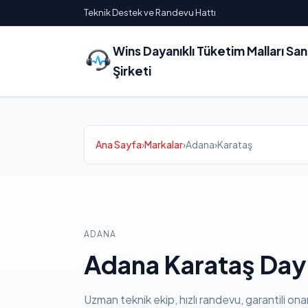
Teknik Destek ve Randevu Hattı
Wins Dayanıklı Tüketim Malları Sa
Şirketi
Ana Sayfa
›
Markalar
›
Adana
›
Karataş
ADANA
Adana Karataş Dayl
Uzman teknik ekip, hızlı randevu, garantili ona