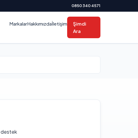
0850 340 4571
Markalar
Hakkımızda
İletişim
Şimdi
Ara
f destek