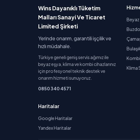
Hizme
Wins Dayanıklı Tüketim
Malları Sanayi Ve Ticaret
Beyaz 
Limited Şirketi
Buzdol
Yerinde onarım, garantili işçilik ve
Çamaşı
hızlı müdahale.
Bulaşı
Türkiye geneli geniş servis ağımız ile
Kombi 
beyaz eşya, klima ve kombi cihazlarınız
Klima 
için profesyonel teknik destek ve
onarım hizmeti sunuyoruz.
0850 340 4571
Haritalar
Google Haritalar
Yandex Haritalar