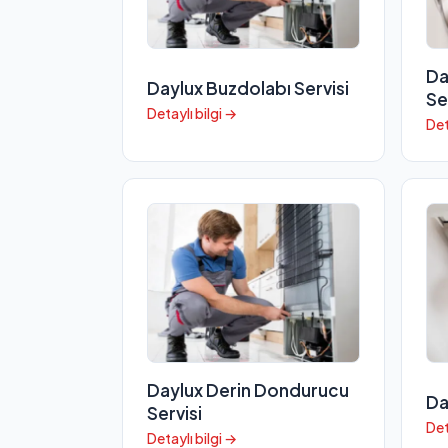
Da
Daylux Buzdolabı Servisi
Se
Detaylı bilgi →
Det
Daylux Derin Dondurucu
Da
Servisi
Det
Detaylı bilgi →