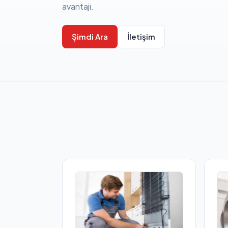
avantajı.
Şimdi Ara
İletişim