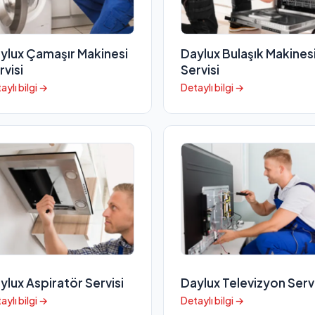
ylux Çamaşır Makinesi
Daylux Bulaşık Makines
rvisi
Servisi
aylı bilgi →
Detaylı bilgi →
ylux Aspiratör Servisi
Daylux Televizyon Servi
aylı bilgi →
Detaylı bilgi →