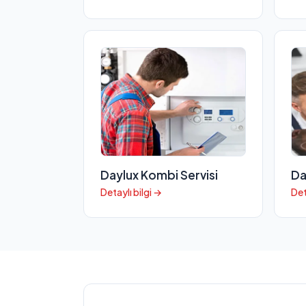
Daylux Kombi Servisi
Da
Detaylı bilgi →
Det