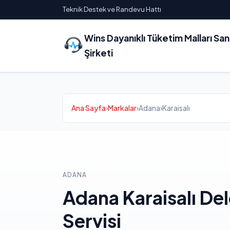
Teknik Destek ve Randevu Hattı
Wins Dayanıklı Tüketim Malları Sa
Şirketi
Ana Sayfa
›
Markalar
›
Adana
›
Karaisalı
ADANA
Adana Karaisalı De
Servisi