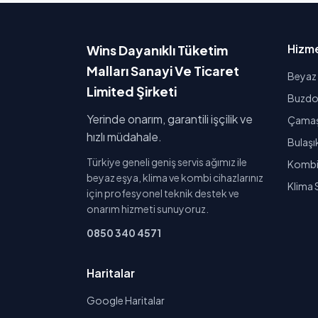
Hizme
Wins Dayanıklı Tüketim
Malları Sanayi Ve Ticaret
Beyaz 
Limited Şirketi
Buzdol
Yerinde onarım, garantili işçilik ve
Çamaşı
hızlı müdahale.
Bulaşı
Türkiye geneli geniş servis ağımız ile
Kombi 
beyaz eşya, klima ve kombi cihazlarınız
Klima 
için profesyonel teknik destek ve
onarım hizmeti sunuyoruz.
0850 340 4571
Haritalar
Google Haritalar