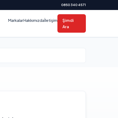
0850 340 4571
Markalar
Hakkımızda
İletişim
Şimdi
Ara