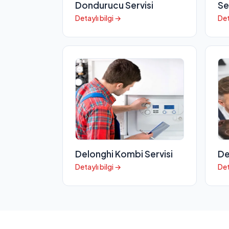
Dondurucu Servisi
Se
Detaylı bilgi →
Det
Delonghi Kombi Servisi
De
Detaylı bilgi →
Det