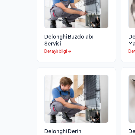
Delonghi Buzdolabı
De
Servisi
Ma
Detaylı bilgi →
Det
Delonghi Derin
De