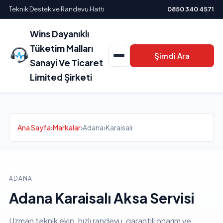
Teknik Destek ve Randevu Hattı
0850 340 4571
Wins Dayanıklı
Tüketim Malları
Şimdi Ara
Sanayi Ve Ticaret
Limited Şirketi
Ana Sayfa
›
Markalar
›
Adana
›
Karaisalı
ADANA
Adana Karaisalı Aksa Servisi
Uzman teknik ekip, hızlı randevu, garantili onarım ve