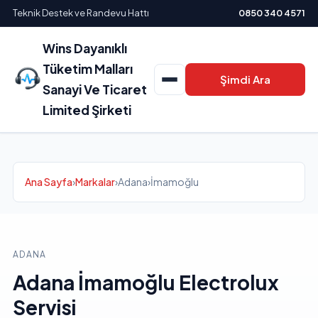
Teknik Destek ve Randevu Hattı
0850 340 4571
Wins Dayanıklı
Tüketim Malları
Şimdi Ara
Sanayi Ve Ticaret
Limited Şirketi
Ana Sayfa
›
Markalar
›
Adana
›
İmamoğlu
ADANA
Adana İmamoğlu Electrolux
Servisi