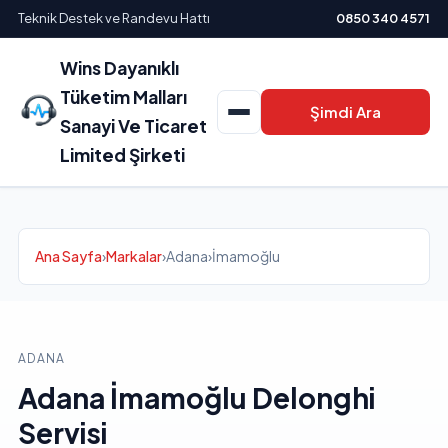
Teknik Destek ve Randevu Hattı
0850 340 4571
Wins Dayanıklı
Tüketim Malları
Şimdi Ara
Sanayi Ve Ticaret
Limited Şirketi
Ana Sayfa
›
Markalar
›
Adana
›
İmamoğlu
ADANA
Adana İmamoğlu Delonghi
Servisi