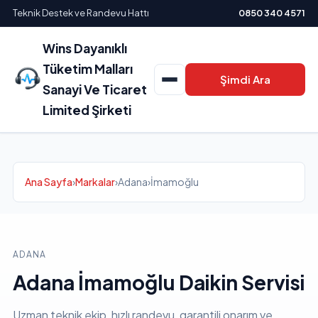
Teknik Destek ve Randevu Hattı
0850 340 4571
Wins Dayanıklı
Tüketim Malları
Şimdi Ara
Sanayi Ve Ticaret
Limited Şirketi
Ana Sayfa
›
Markalar
›
Adana
›
İmamoğlu
ADANA
Adana İmamoğlu Daikin Servisi
Uzman teknik ekip, hızlı randevu, garantili onarım ve