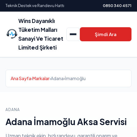
Teknik Destek ve Randevu Hattı
0850 340 4571
Wins Dayanıklı
Tüketim Malları
Şimdi Ara
Sanayi Ve Ticaret
Limited Şirketi
Ana Sayfa
›
Markalar
›
Adana
›
İmamoğlu
ADANA
Adana İmamoğlu Aksa Servisi
Uzman teknik ekip, hızlı randevu, garantili onarım ve