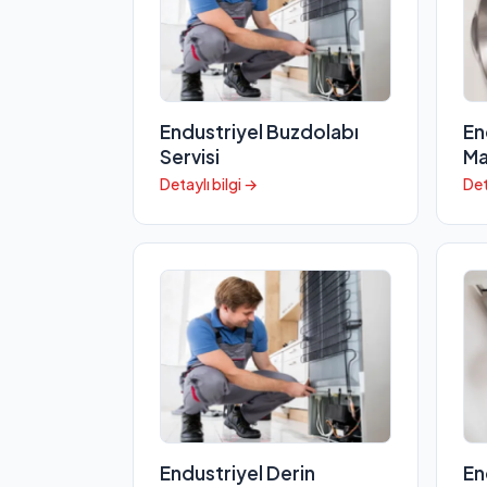
Endustriyel Buzdolabı
En
Servisi
Ma
Detaylı bilgi →
Det
Endustriyel Derin
En