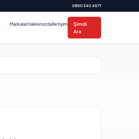
0850 340 4571
Markalar
Hakkımızda
İletişim
Şimdi
Ara