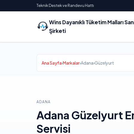
Teknik Destek ve Randevu Hattı
Wins Dayanıklı Tüketim Malları Sa
Şirketi
Ana Sayfa
›
Markalar
›
Adana
›
Güzelyurt
ADANA
Adana Güzelyurt E
Servisi