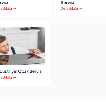
rvisi
Servisi
aylı bilgi →
Detaylı bilgi →
dustriyel Ocak Servisi
aylı bilgi →