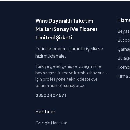
Hizme
Wins Dayanıklı Tüketim
Malları Sanayi Ve Ticaret
Beyaz 
Limited Şirketi
Buzdol
Yerinde onarım, garantili işçilik ve
Çamaşı
hızlı müdahale.
Bulaşı
Türkiye geneli geniş servis ağımız ile
Kombi 
beyaz eşya, klima ve kombi cihazlarınız
Klima 
için profesyonel teknik destek ve
onarım hizmeti sunuyoruz.
0850 340 4571
Haritalar
Google Haritalar