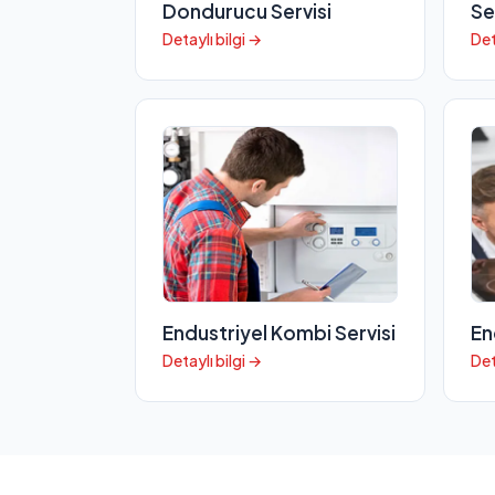
Dondurucu Servisi
Se
Detaylı bilgi →
Det
Endustriyel Kombi Servisi
En
Detaylı bilgi →
Det