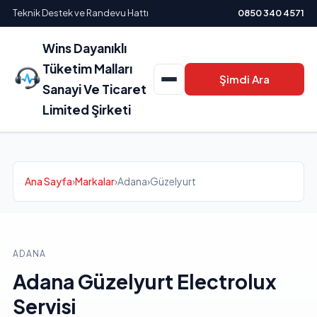
Teknik Destek ve Randevu Hattı
0850 340 4571
Wins Dayanıklı
Tüketim Malları
Şimdi Ara
Sanayi Ve Ticaret
Limited Şirketi
Ana Sayfa
›
Markalar
›
Adana
›
Güzelyurt
ADANA
Adana Güzelyurt Electrolux
Servisi