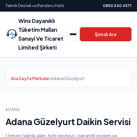
Teknik Destek ve Randevu Hattı
0850 340 4571
Wins Dayanıklı
Tüketim Malları
Şimdi Ara
Sanayi Ve Ticaret
Limited Şirketi
Ana Sayfa
›
Markalar
›
Adana
›
Güzelyurt
ADANA
Adana Güzelyurt Daikin Servisi
Uzman teknik ekip, hızlı randevu, garantili onarım ve