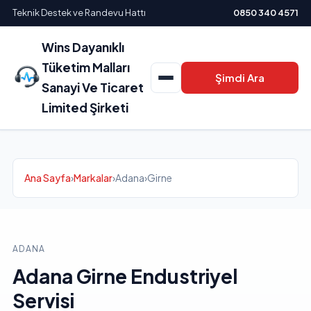
Teknik Destek ve Randevu Hattı
0850 340 4571
Wins Dayanıklı
Tüketim Malları
Şimdi Ara
Sanayi Ve Ticaret
Limited Şirketi
Ana Sayfa
›
Markalar
›
Adana
›
Girne
ADANA
Adana Girne Endustriyel
Servisi